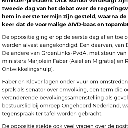
Minister-president Dick Schoof verdedigt zi
tweede dag van het debat over de regeringsve
hem in eerste termijn zijn gesteld, waarna de
keer dat de voormalige AIVD-baas en topambt
De oppositie ging er op de eerste dag af en to
werden alvast aangekondigd. Een daarvan, van D
De andere van GroenLinks-PvdA, met steun van i
ministers Marjolein Faber (Asiel en Migratie) en
Ontwikkelingshulp).
Faber en Klever lagen onder vuur om omstreden u
sprak als senator over omvolking, een term die o
veranderende bevolkingssamenstelling als gevol
bestuurslid bij omroep Ongehoord Nederland, wa
tegenspraak ter tafel worden gebracht.
De oppositie stelde ook veel vragen over de positi