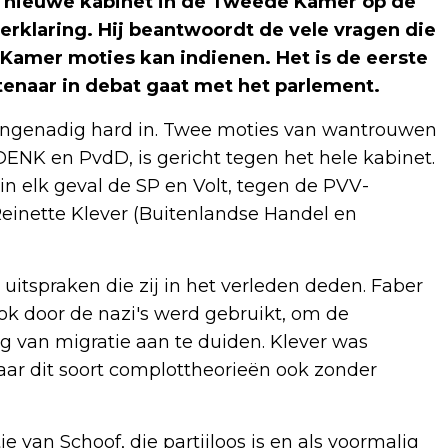
jn nieuwe kabinet in de Tweede Kamer op de
rklaring. Hij beantwoordt de vele vragen die
 Kamer moties kan indienen. Het is de eerste
enaar in debat gaat met het parlement.
e ongenadig hard in. Twee moties van wantrouwen
ENK en PvdD, is gericht tegen het hele kabinet.
n elk geval de SP en Volt, tegen de PVV-
 Reinette Klever (Buitenlandse Handel en
itspraken die zij in het verleden deden. Faber
ok door de nazi's werd gebruikt, om de
g van migratie aan te duiden. Klever was
ar dit soort complottheorieën ook zonder
e van Schoof, die partijloos is en als voormalig