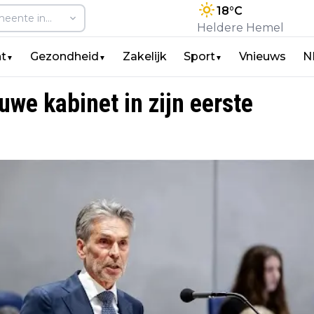
18
°C
Heldere Hemel
t
Gezondheid
Zakelijk
Sport
Vnieuws
N
▼
▼
▼
we kabinet in zijn eerste