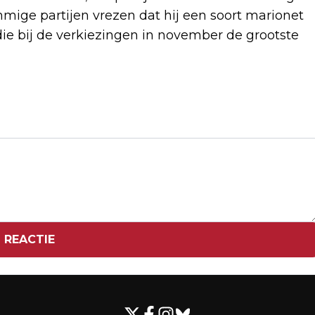
mige partijen vrezen dat hij een soort marionet
 die bij de verkiezingen in november de grootste
Volgend artikel
AMSTERDAM MAAKT ZICH KLAAR VOOR
REEKS CONCERTEN TAYLOR SWIFT
 REACTIE