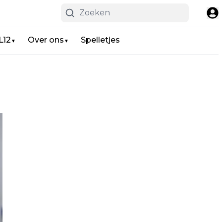
L12
Over ons
Spelletjes
▼
▼