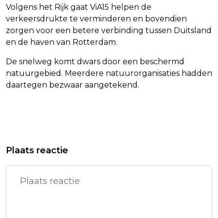
Volgens het Rijk gaat ViA15 helpen de
verkeersdrukte te verminderen en bovendien
zorgen voor een betere verbinding tussen Duitsland
en de haven van Rotterdam.
De snelweg komt dwars door een beschermd
natuurgebied. Meerdere natuurorganisaties hadden
daartegen bezwaar aangetekend.
Vorig artikel
Volgend artikel
VORIG JAAR AL SIGNALEN DAT EBI-
DEENSE POLITIE ARRESTEERT
Plaats reactie
GEVANGEN VIA WC'S
DRIETAL NA EXPLOSIES AMBASSADE
COMMUNICEERDEN
ISRAËL