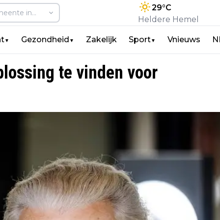
29
°C
Heldere Hemel
t
Gezondheid
Zakelijk
Sport
Vnieuws
N
▼
▼
▼
ossing te vinden voor