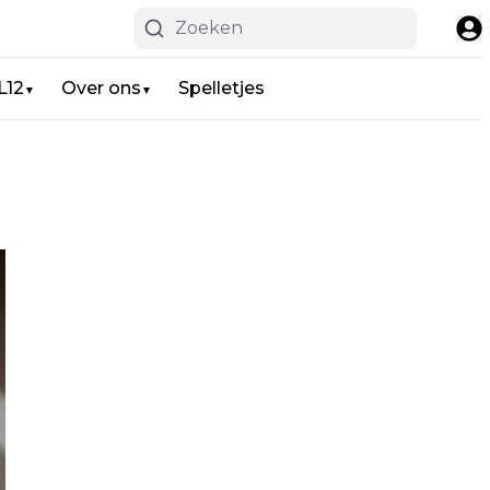
L12
Over ons
Spelletjes
▼
▼