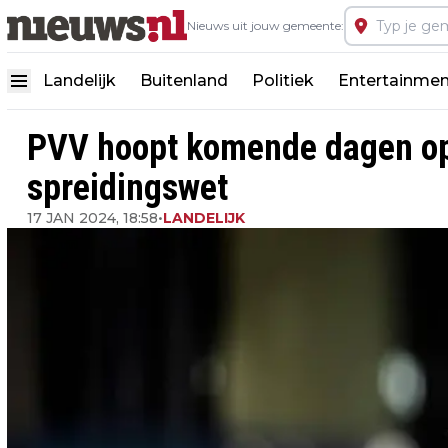
Nieuws uit jouw gemeente:
Landelijk
Buitenland
Politiek
Entertainmen
PVV hoopt komende dagen opl
spreidingswet
17 JAN 2024, 18:58
•
LANDELIJK