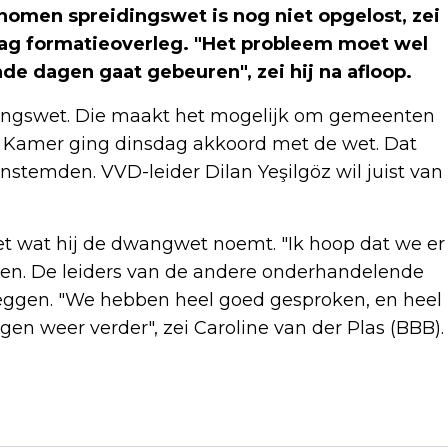
omen spreidingswet is nog niet opgelost, zei
dag formatieoverleg. "Het probleem moet wel
e dagen gaat gebeuren", zei hij na afloop.
idingswet. Die maakt het mogelijk om gemeenten
e Kamer ging dinsdag akkoord met de wet. Dat
temden. VVD-leider Dilan Yeşilgöz wil juist van
t wat hij de dwangwet noemt. "Ik hoop dat we er
ijven. De leiders van de andere onderhandelende
 zeggen. "We hebben heel goed gesproken, en heel
gen weer verder", zei Caroline van der Plas (BBB).
Volgend artikel
WK SHORTTRACK IN ROTTERDAM BIJNA