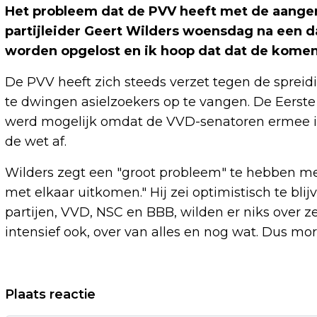
Het probleem dat de PVV heeft met de aangen
partijleider Geert Wilders woensdag na een 
worden opgelost en ik hoop dat dat de komend
De PVV heeft zich steeds verzet tegen de spre
te dwingen asielzoekers op te vangen. De Eerst
werd mogelijk omdat de VVD-senatoren ermee ins
de wet af.
Wilders zegt een "groot probleem" te hebben me
met elkaar uitkomen." Hij zei optimistisch te bl
partijen, VVD, NSC en BBB, wilden er niks over
intensief ook, over van alles en nog wat. Dus mor
Vorig artikel
Plaats reactie
STEUN VOOR ALTERNATIEF RING