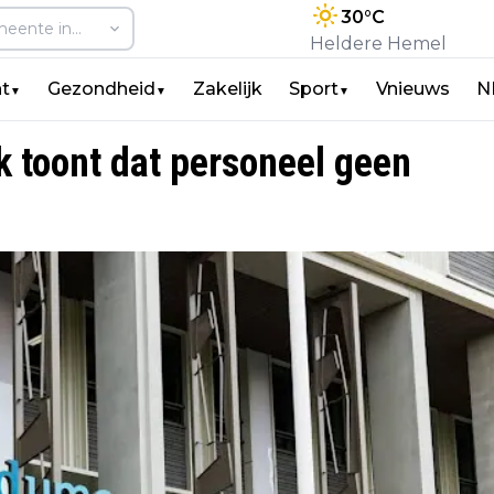
30
°C
Heldere Hemel
t
Gezondheid
Zakelijk
Sport
Vnieuws
N
▼
▼
▼
toont dat personeel geen