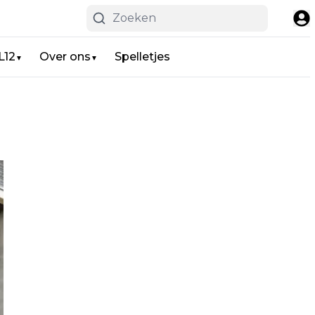
L12
Over ons
Spelletjes
▼
▼