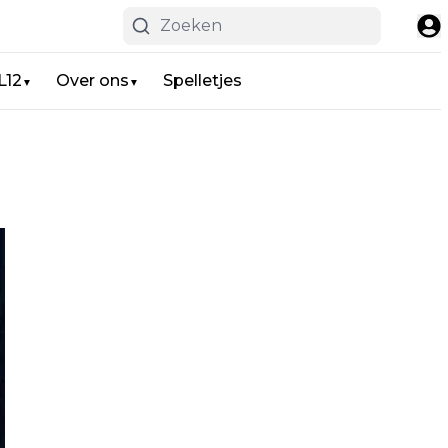
L12
Over ons
Spelletjes
▼
▼