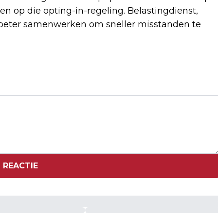
n op die opting-in-regeling. Belastingdienst,
 beter samenwerken om sneller misstanden te
Volgend artikel
RAPPORT: SEKSWERKERS
GEÏNTIMIDEERD EN UITGEBUIT, GEEN
TOEZICHT
 REACTIE