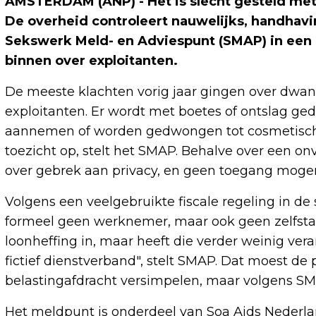
AMSTERDAM (ANP) - Het is slecht gesteld me
De overheid controleert nauwelijks, handhavin
Sekswerk Meld- en Adviespunt (SMAP) in een 
binnen over exploitanten.
De meeste klachten vorig jaar gingen over dwan
exploitanten. Er wordt met boetes of ontslag ge
aannemen of worden gedwongen tot cosmetische
toezicht op, stelt het SMAP. Behalve over een
over gebrek aan privacy, en geen toegang moge
Volgens een veelgebruikte fiscale regeling in de 
formeel geen werknemer, maar ook geen zelfsta
loonheffing in, maar heeft die verder weinig ver
fictief dienstverband", stelt SMAP. Dat moest de
belastingafdracht versimpelen, maar volgens SM
Het meldpunt is onderdeel van Soa Aids Nederlan