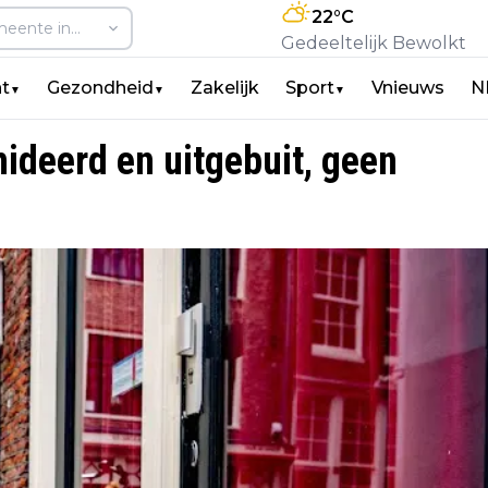
22
°C
Gedeeltelijk Bewolkt
t
Gezondheid
Zakelijk
Sport
Vnieuws
N
▼
▼
▼
ideerd en uitgebuit, geen