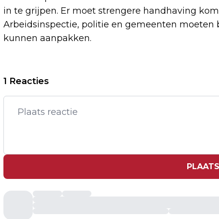
in te grijpen. Er moet strengere handhaving kome
Arbeidsinspectie, politie en gemeenten moeten
kunnen aanpakken.
Vorig artikel
1 Reacties
MEDIAWAAKHOND WAARSCHUWT VOOR
DEMOCRATISCHE RISICO'S VAN FEEDS
PLAATS