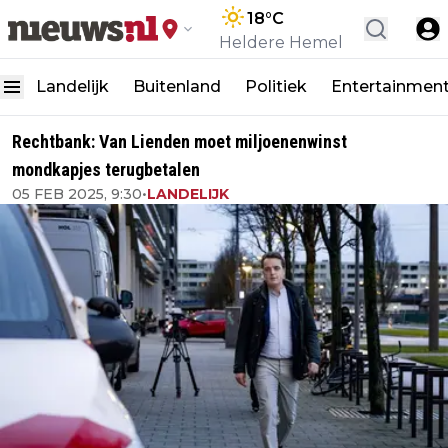
18
°C
Heldere Hemel
Landelijk
Buitenland
Politiek
Entertainmen
Rechtbank: Van Lienden moet miljoenenwinst
mondkapjes terugbetalen
05 FEB 2025, 9:30
•
LANDELIJK