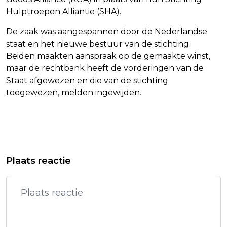
Hulptroepen Alliantie (SHA).
De zaak was aangespannen door de Nederlandse
staat en het nieuwe bestuur van de stichting.
Beiden maakten aanspraak op de gemaakte winst,
maar de rechtbank heeft de vorderingen van de
Staat afgewezen en die van de stichting
toegewezen, melden ingewijden.
Vorig artikel
Volgend artikel
TURKSE BUITENLANDMINISTER TEGEN
VVEM 'VERBAASD' DOOR PLAN
Plaats reactie
DEPORTATIE PALESTIJNEN
POLITIEBOND OVER KOSTEN POLITIE-
INZET