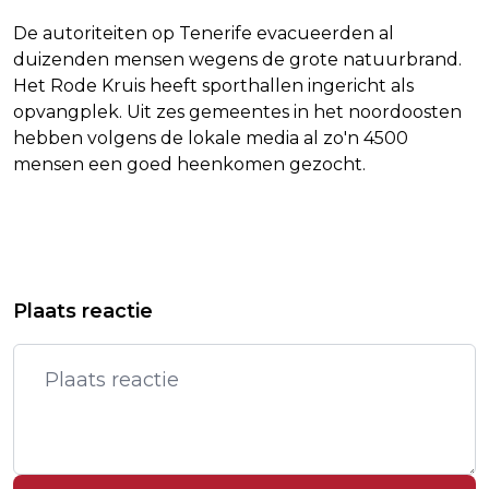
De autoriteiten op Tenerife evacueerden al
duizenden mensen wegens de grote natuurbrand.
Het Rode Kruis heeft sporthallen ingericht als
opvangplek. Uit zes gemeentes in het noordoosten
hebben volgens de lokale media al zo'n 4500
mensen een goed heenkomen gezocht.
Vorig artikel
Volgend artikel
ADYEN VERDER OMLAAG NA
SCHIPHOL KOOPT TILHULPEN OM
Plaats reactie
KOERSVAL, OOK AEX LICHT LAGER
WERK BAGAGEAFHANDELAREN TE
VERLICHTEN