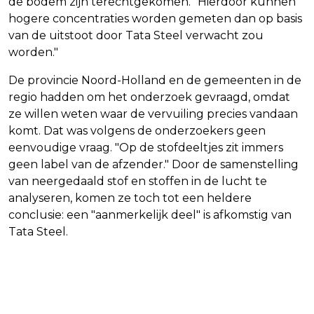
de bodem zijn terechtgekomen. "Hierdoor kunnen
hogere concentraties worden gemeten dan op basis
van de uitstoot door Tata Steel verwacht zou
worden."
De provincie Noord-Holland en de gemeenten in de
regio hadden om het onderzoek gevraagd, omdat
ze willen weten waar de vervuiling precies vandaan
komt. Dat was volgens de onderzoekers geen
eenvoudige vraag. "Op de stofdeeltjes zit immers
geen label van de afzender." Door de samenstelling
van neergedaald stof en stoffen in de lucht te
analyseren, komen ze toch tot een heldere
conclusie: een "aanmerkelijk deel" is afkomstig van
Tata Steel.
Vorig artikel
Volgend artikel
AMERIKAANSE ZANGER MEAT LOAF