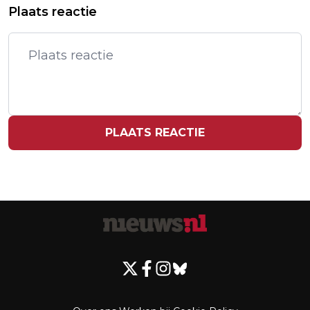
TOCH EXTRA VERGADERING
Plaats reactie
(74) OVERLEDEN
VEILIGHEIDSBERAAD OVER
'ACTUALITEIT'
PLAATS REACTIE