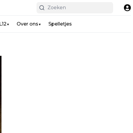
L12
Over ons
Spelletjes
▼
▼