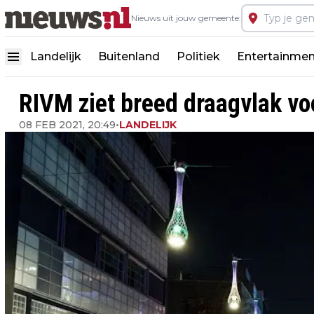
Nieuws uit jouw gemeente:
Landelijk
Buitenland
Politiek
Entertainmen
RIVM ziet breed draagvlak vo
08 FEB 2021, 20:49
•
LANDELIJK