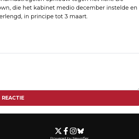
own, die het kabinet medio december instelde en
lengd, in principe tot 3 maart.
Volgend artikel
'WEER AMERIKAANSE INTERESSE IN
BIOTECH-BEDRIJF QIAGEN UIT VENLO'
 REACTIE
Powered by Newsifier