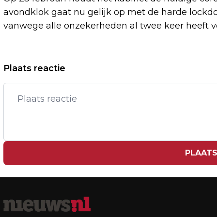
avondklok gaat nu gelijk op met de harde lockd
vanwege alle onzekerheden al twee keer heeft ver
Vorig artikel
Plaats reactie
MAALTIJDBEZORGING IN NEDERLAND
KOMT WEER OP GANG
PLAATS