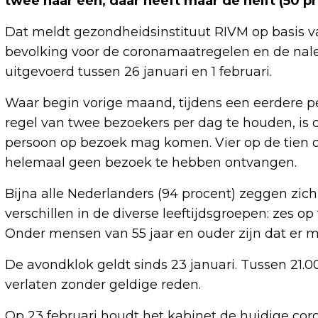
twee naar één, daar heeft maar de helft (50 pr
Dat meldt gezondheidsinstituut RIVM op basis v
bevolking voor de coronamaatregelen en de nale
uitgevoerd tussen 26 januari en 1 februari.
Waar begin vorige maand, tijdens een eerdere pe
regel van twee bezoekers per dag te houden, is
persoon op bezoek mag komen. Vier op de tien
helemaal geen bezoek te hebben ontvangen.
Bijna alle Nederlanders (94 procent) zeggen zich
verschillen in de diverse leeftijdsgroepen: zes op 
Onder mensen van 55 jaar en ouder zijn dat er m
De avondklok geldt sinds 23 januari. Tussen 21
verlaten zonder geldige reden.
Op 23 februari houdt het kabinet de huidige co