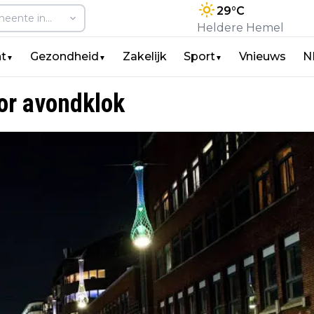
29
°C
Heldere Hemel
t
Gezondheid
Zakelijk
Sport
Vnieuws
N
▼
▼
▼
or avondklok