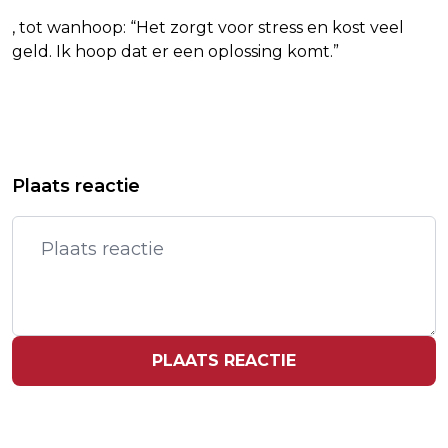
, tot wanhoop: “Het zorgt voor stress en kost veel
geld. Ik hoop dat er een oplossing komt.”
Vorig artikel
Volgend artikel
RITSMA HOOPT NU OP WK IN NOORSE
HISWA: MEER BEZOEKERS,
Plaats reactie
BUITENLUCHT
AANTREKKENDE MARKT
PLAATS REACTIE