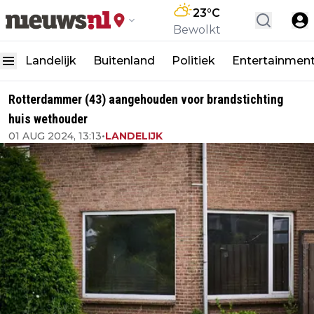
23
°C
Bewolkt
Landelijk
Buitenland
Politiek
Entertainmen
Rotterdammer (43) aangehouden voor brandstichting
huis wethouder
01 AUG 2024, 13:13
•
LANDELIJK