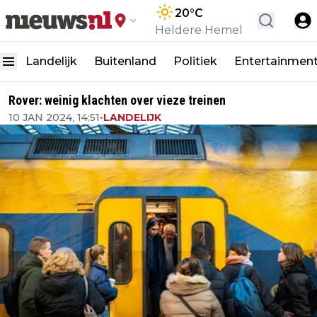
20
°C
Heldere Hemel
Landelijk
Buitenland
Politiek
Entertainmen
Rover: weinig klachten over vieze treinen
10 JAN 2024, 14:51
•
LANDELIJK