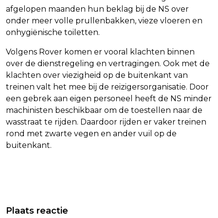
afgelopen maanden hun beklag bij de NS over
onder meer volle prullenbakken, vieze vloeren en
onhygiënische toiletten.
Volgens Rover komen er vooral klachten binnen
over de dienstregeling en vertragingen. Ook met de
klachten over viezigheid op de buitenkant van
treinen valt het mee bij de reizigersorganisatie. Door
een gebrek aan eigen personeel heeft de NS minder
machinisten beschikbaar om de toestellen naar de
wasstraat te rijden. Daardoor rijden er vaker treinen
rond met zwarte vegen en ander vuil op de
buitenkant.
Vorig artikel
Volgend artikel
FORMULE 1-UITZENDER VIAPLAY
REISORGANISATIES WETEN NOG NIET
Plaats reactie
KRIJGT GOEDKEURING VOOR