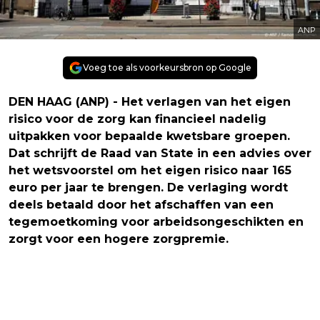
ANP
Voeg toe als voorkeursbron op Google
DEN HAAG (ANP) - Het verlagen van het eigen
risico voor de zorg kan financieel nadelig
uitpakken voor bepaalde kwetsbare groepen.
Dat schrijft de Raad van State in een advies over
het wetsvoorstel om het eigen risico naar 165
euro per jaar te brengen. De verlaging wordt
deels betaald door het afschaffen van een
tegemoetkoming voor arbeidsongeschikten en
zorgt voor een hogere zorgpremie.
Vorig artikel
Volgend artikel
KATY PERRY GEZIEN ZONDER RING NA