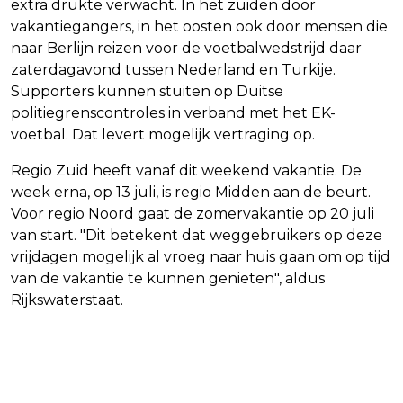
extra drukte verwacht. In het zuiden door
vakantiegangers, in het oosten ook door mensen die
naar Berlijn reizen voor de voetbalwedstrijd daar
zaterdagavond tussen Nederland en Turkije.
Supporters kunnen stuiten op Duitse
politiegrenscontroles in verband met het EK-
voetbal. Dat levert mogelijk vertraging op.
Regio Zuid heeft vanaf dit weekend vakantie. De
week erna, op 13 juli, is regio Midden aan de beurt.
Voor regio Noord gaat de zomervakantie op 20 juli
van start. "Dit betekent dat weggebruikers op deze
vrijdagen mogelijk al vroeg naar huis gaan om op tijd
van de vakantie te kunnen genieten", aldus
Rijkswaterstaat.
Vorig artikel
Volgend artikel
MINISTER DREIGT MET INGRIJPEN BIJ