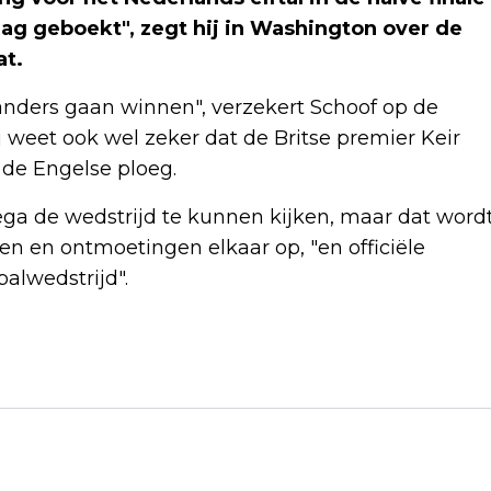
dag geboekt", zegt hij in Washington over de
at.
landers gaan winnen", verzekert Schoof op de
weet ook wel zeker dat de Britse premier Keir
 de Engelse ploeg.
ega de wedstrijd te kunnen kijken, maar dat word
n en ontmoetingen elkaar op, "en officiële
alwedstrijd".
Volgend artikel
SAMSUNG VERKOOPT SLIMME RING
NOG NIET IN NEDERLAND