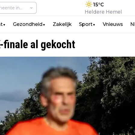
15
°C
Heldere Hemel
t
Gezondheid
Zakelijk
Sport
Vnieuws
N
▼
▼
▼
-finale al gekocht