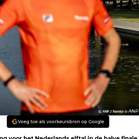
ANP
Voeg toe als voorkeursbron op Google
 voor het Nederlands elftal in de halve finale