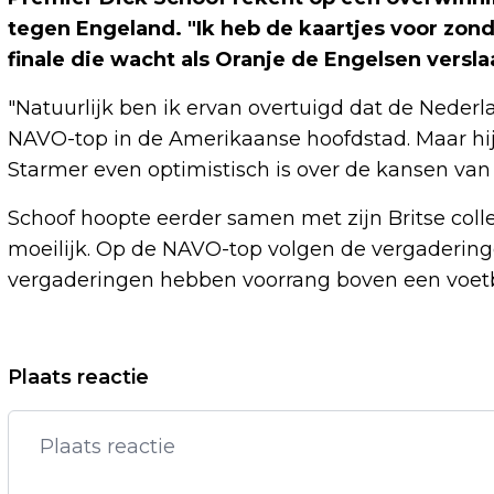
tegen Engeland. "Ik heb de kaartjes voor zon
finale die wacht als Oranje de Engelsen versla
"Natuurlijk ben ik ervan overtuigd dat de Neder
NAVO-top in de Amerikaanse hoofdstad. Maar hij 
Starmer even optimistisch is over de kansen van
Schoof hoopte eerder samen met zijn Britse coll
moeilijk. Op de NAVO-top volgen de vergaderinge
vergaderingen hebben voorrang boven een voetb
Vorig artikel
Plaats reactie
KENIAANSE MARATHONLOPER
CHERONO VOOR ZEVEN JAAR
GESCHORST