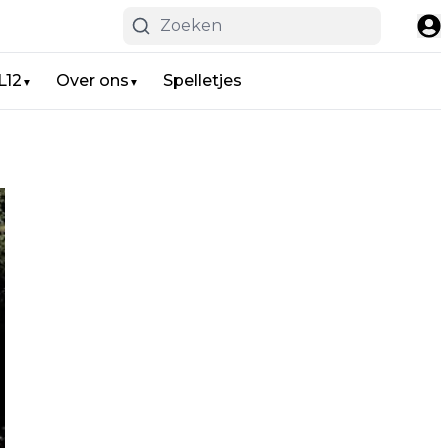
L12
Over ons
Spelletjes
▼
▼