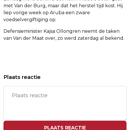
met Van der Burg, maar dat het herstel tijd kost. Hij
liep vorige week op Aruba een zware
voedselvergiftiging op.
Defensieminister Kajsa Ollongren neemt de taken
van Van der Maat over, zo werd zaterdag al bekend.
Vorig artikel
Volgend artikel
BEDRIJF ACHTER BETWORLD247.COM
HUISARTSENCLUB: TETANUSVACCINS
Plaats reactie
KRIJGT BOETE VAN BIJNA 1 MILJOEN
WEER NORMAAL BESCHIKBAAR
PLAATS REACTIE