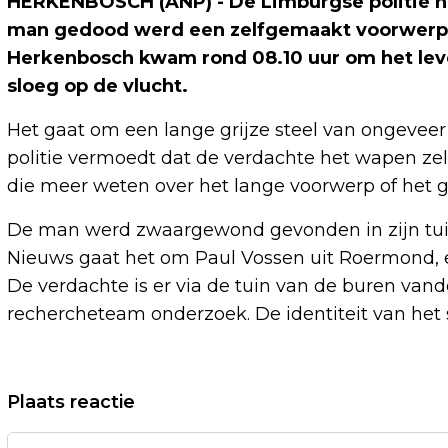
HERKENBOSCH (ANP) - De Limburgse politie 
man gedood werd een zelfgemaakt voorwerp
Herkenbosch kwam rond 08.10 uur om het lev
sloeg op de vlucht.
Het gaat om een lange grijze steel van ongeveer 1
politie vermoedt dat de verdachte het wapen zelf
die meer weten over het lange voorwerp of het 
De man werd zwaargewond gevonden in zijn tuin
Nieuws gaat het om Paul Vossen uit Roermond,
De verdachte is er via de tuin van de buren vand
rechercheteam onderzoek. De identiteit van het sl
Vorig artikel
Plaats reactie
HERTOGIN VAN KENT NAAR