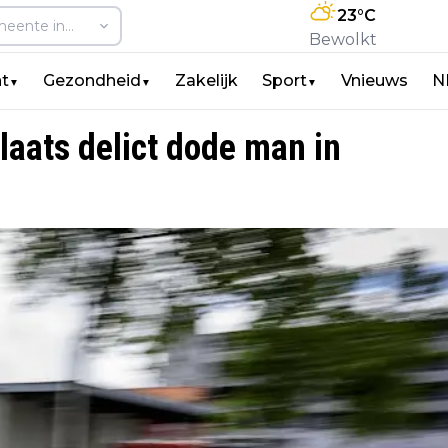
23
°C
Bewolkt
t
Gezondheid
Zakelijk
Sport
Vnieuws
N
▼
▼
▼
aats delict dode man in