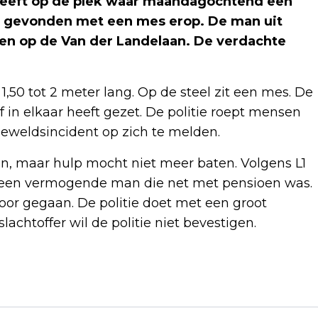
heeft op de plek waar maandagochtend een
 gevonden met een mes erop. De man uit
en op de Van der Landelaan. De verdachte
,50 tot 2 meter lang. Op de steel zit een mes. De
 in elkaar heeft gezet. De politie roept mensen
geweldsincident op zich te melden.
, maar hulp mocht niet meer baten. Volgens L1
 een vermogende man die net met pensioen was.
oor gegaan. De politie doet met een groot
achtoffer wil de politie niet bevestigen.
Volgend artikel
KLM WEET NOG NIET HOEVEEL