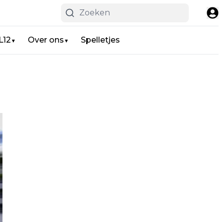
L12
Over ons
Spelletjes
▼
▼