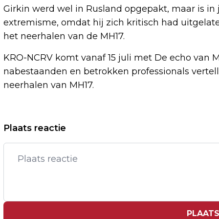
Girkin werd wel in Rusland opgepakt, maar is in 
extremisme, omdat hij zich kritisch had uitgelaten
het neerhalen van de MH17.
KRO-NCRV komt vanaf 15 juli met De echo van M
nabestaanden en betrokken professionals vertelle
neerhalen van MH17.
Vorig artikel
Plaats reactie
NA EXITPOLLS KOMEN NU DE
UITSLAGEN VOOR EUROPESE
VERKIEZINGEN
PLAATS