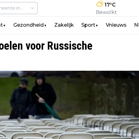
17
°C
Bewolkt
t
Gezondheid
Zakelijk
Sport
Vnieuws
N
▼
▼
▼
toelen voor Russische