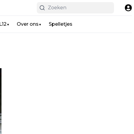
L12
Over ons
Spelletjes
▼
▼