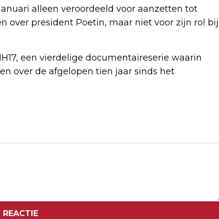
januari alleen veroordeeld voor aanzetten tot
 over president Poetin, maar niet voor zijn rol bij
H17, een vierdelige documentaireserie waarin
n over de afgelopen tien jaar sinds het
Volgend artikel
KINDERTRANSPORTEN VANUIT KAMP
VUGHT HERDACHT
 REACTIE