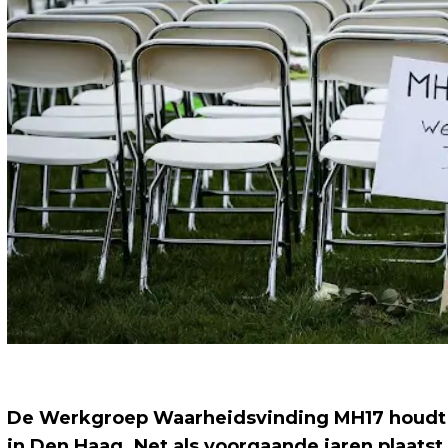
De Werkgroep Waarheidsvinding MH17 houdt z
in Den Haag. Net als voorgaande jaren plaats