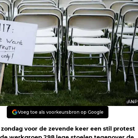
ANP
Voeg toe als voorkeursbron op Google
ondag voor de zevende keer een stil protest
t de werkgroep 298 lege stoelen tegenover de