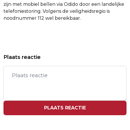
zijn met mobiel bellen via Odido door een landelijke
telefoniestoring. Volgens de veiligheidsregio is
noodnummer 112 wel bereikbaar.
Vorig artikel
Volgend artikel
GIELE OP WK MET PERSOONLIJK
KNVB: KEUZE VOOR DOORSTART IN
Plaats reactie
RECORD NAAR HALVE FINALES 50
AMATEURVOETBAL IS AAN VITESSE
VLINDER
ZELF
PLAATS REACTIE