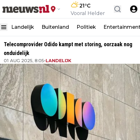
21
°C
Vooral Helder
Landelijk
Buitenland
Politiek
Entertainmen
Telecomprovider Odido kampt met storing, oorzaak nog
onduidelijk
01 AUG 2025, 8:05
•
LANDELIJK