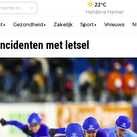
22
°C
Heldere Hemel
t
Gezondheid
Zakelijk
Sport
Vnieuws
N
▼
▼
▼
incidenten met letsel