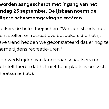
n worden aangescherpt met ingang van het
andag 23 september. De ijsbaan noemt de
iligere schaatsomgeving te creëren.
ruikers de helm toejuichen. "We zien steeds meer
ht stellen en recreatieve bezoekers die het ijs
eve trend hebben we geconstateerd dat er nog te
name tijdens recreatie-uren."
en en wedstrijden van langebaanschaatsers met
f stelt hierbij dat het niet haar plaats is om zich
haatsunie (ISU).
Volgend artikel
NEGEN OP DE TIEN NEDERLANDERS