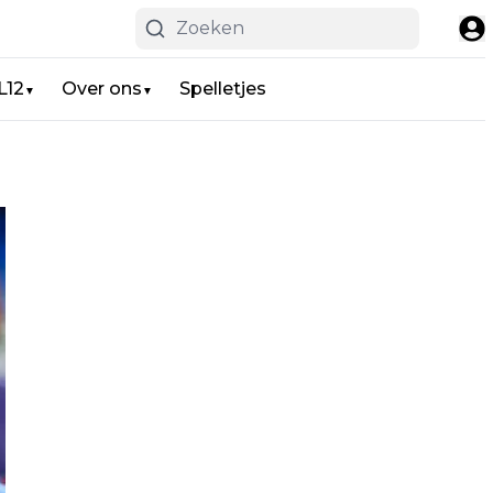
L12
Over ons
Spelletjes
▼
▼