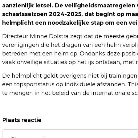
aanzienlijk letsel. De veiligheidsmaatregele
schaatsseizoen 2024-2025, dat begint op ma
helmplicht een noodzakelijke stap om een ve
Directeur Minne Dolstra zegt dat de meeste geb
verenigingen die het dragen van een helm verplic
betreden met een helm op. Ondanks deze positi
vaak onveilige situaties op het ijs ontstaan, met 
De helmplicht geldt overigens niet bij training
een topsportstatus op individuele afstanden. Thial
te mengen in het beleid van de internationale sc
Vorig artikel
Plaats reactie
ROEP OM OVERAL ZELFDE TARIEF VOOR