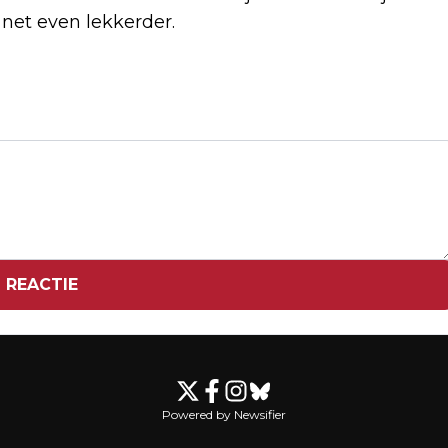
 net even lekkerder.
Volgend artikel
RED BULL GEEFT FOUTE AFSTELLING
AUTO VERSTAPPEN TOE
 REACTIE
Powered by Newsifier