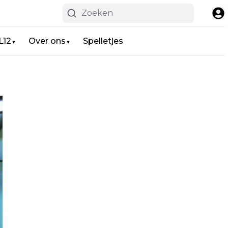
L12
Over ons
Spelletjes
▼
▼