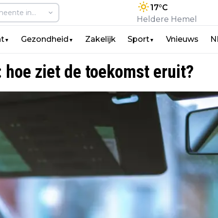
17
°C
Heldere Hemel
t
Gezondheid
Zakelijk
Sport
Vnieuws
N
▼
▼
▼
 hoe ziet de toekomst eruit?