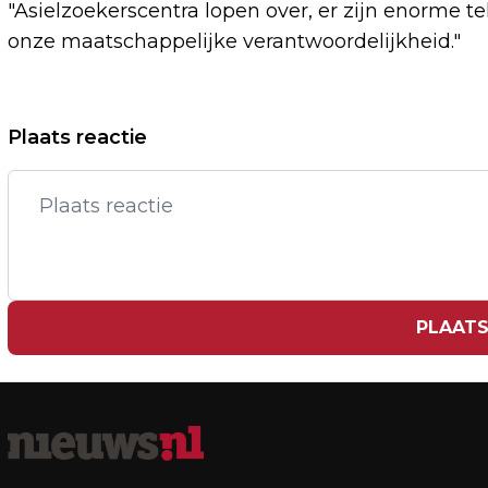
"Asielzoekerscentra lopen over, er zijn enorme
onze maatschappelijke verantwoordelijkheid."
Vorig artikel
Plaats reactie
YEŞILGÖZ ZIET 'BEGIN POSITIEF EFFECT'
IN AANPAK VOETBALGEWELD
PLAATS