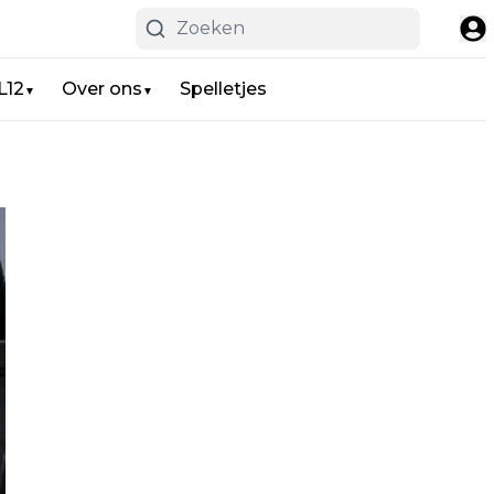
L12
Over ons
Spelletjes
▼
▼