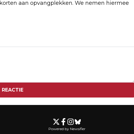
 tekorten aan opvangplekken. We nemen hiermee
Volgend artikel
PEGIDA DOET NIEUWE AANVRAAG VOOR
KORANVERBRANDING IN ARNHEM
 REACTIE
Powered by Newsifier