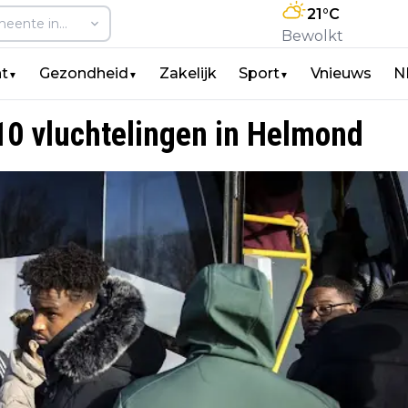
21
°C
Bewolkt
t
Gezondheid
Zakelijk
Sport
Vnieuws
N
▼
▼
▼
10 vluchtelingen in Helmond