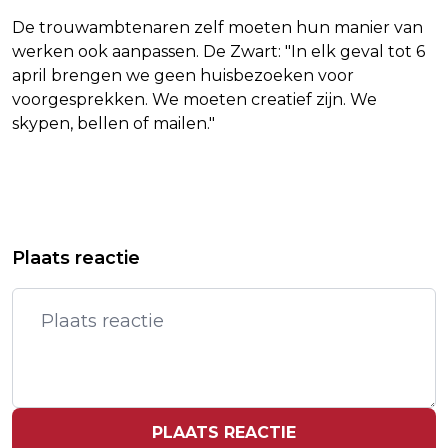
De trouwambtenaren zelf moeten hun manier van
werken ook aanpassen. De Zwart: "In elk geval tot 6
april brengen we geen huisbezoeken voor
voorgesprekken. We moeten creatief zijn. We
skypen, bellen of mailen."
Vorig artikel
Volgend artikel
HANDEL WALL STREET WEER
BLIJF FIT EN GA THUIS SPORTEN
Plaats reactie
STILGELEGD
PLAATS REACTIE