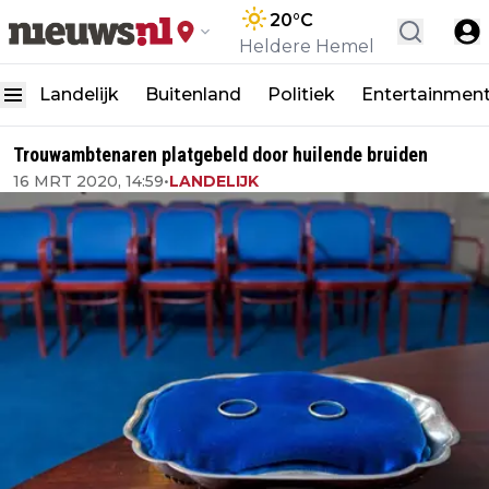
20
°C
Heldere Hemel
Landelijk
Buitenland
Politiek
Entertainmen
Trouwambtenaren platgebeld door huilende bruiden
16 MRT 2020, 14:59
•
LANDELIJK