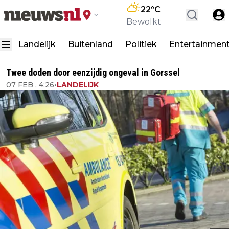
22
°C
Bewolkt
Landelijk
Buitenland
Politiek
Entertainmen
Twee doden door eenzijdig ongeval in Gorssel
07 FEB , 4:26
•
LANDELIJK