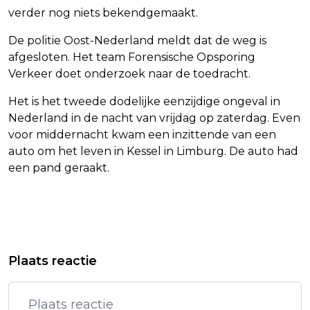
verder nog niets bekendgemaakt.
De politie Oost-Nederland meldt dat de weg is
afgesloten. Het team Forensische Opsporing
Verkeer doet onderzoek naar de toedracht.
Het is het tweede dodelijke eenzijdige ongeval in
Nederland in de nacht van vrijdag op zaterdag. Even
voor middernacht kwam een inzittende van een
auto om het leven in Kessel in Limburg. De auto had
een pand geraakt.
Vorig artikel
Volgend artikel
CUBA NEEMT NOODMAATREGELEN
TRUMP: GESPREKKEN VS EN IRAN
Plaats reactie
OM ENERGIECRISIS HET HOOFD TE
GAAN VOLGENDE WEEK VERDER
BIEDEN