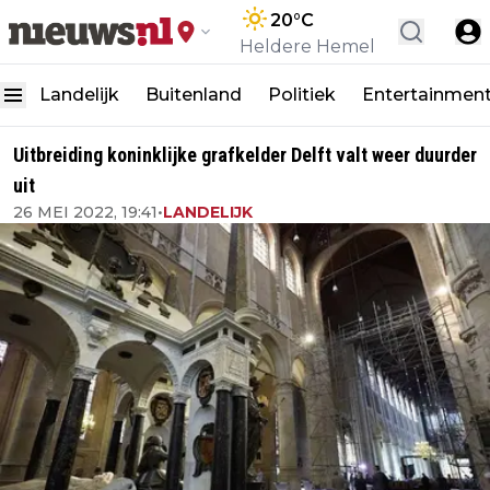
20
°C
Heldere Hemel
Landelijk
Buitenland
Politiek
Entertainmen
Uitbreiding koninklijke grafkelder Delft valt weer duurder
uit
26 MEI 2022, 19:41
•
LANDELIJK