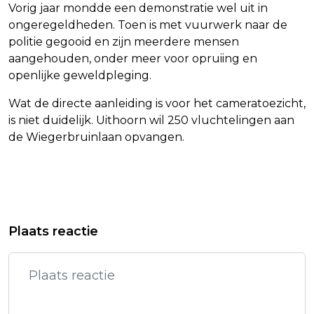
Vorig jaar mondde een demonstratie wel uit in
ongeregeldheden. Toen is met vuurwerk naar de
politie gegooid en zijn meerdere mensen
aangehouden, onder meer voor opruiing en
openlijke geweldpleging.
Wat de directe aanleiding is voor het cameratoezicht,
is niet duidelijk. Uithoorn wil 250 vluchtelingen aan
de Wiegerbruinlaan opvangen.
Vorig artikel
Volgend artikel
MILEY CYRUS KRIJGT LATER DEZE
AMERIKAANSE RECHTBANK: TRUMPS
Plaats reactie
MAAND STER OP WALK OF FAME
INVOERHEFFINGEN ONWETTIG