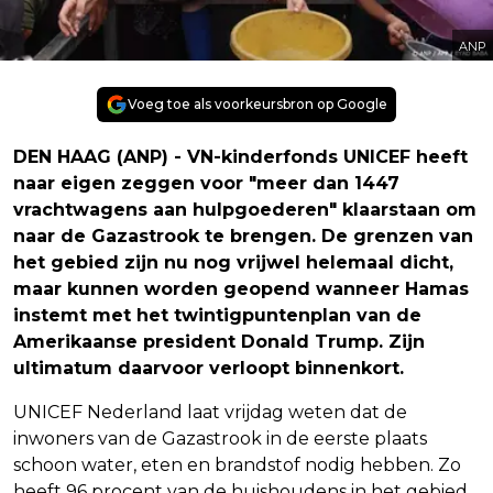
ANP
Voeg toe als voorkeursbron op Google
DEN HAAG (ANP) - VN-kinderfonds UNICEF heeft
naar eigen zeggen voor "meer dan 1447
vrachtwagens aan hulpgoederen" klaarstaan om
naar de Gazastrook te brengen. De grenzen van
het gebied zijn nu nog vrijwel helemaal dicht,
maar kunnen worden geopend wanneer Hamas
instemt met het twintigpuntenplan van de
Amerikaanse president Donald Trump. Zijn
ultimatum daarvoor verloopt binnenkort.
UNICEF Nederland laat vrijdag weten dat de
inwoners van de Gazastrook in de eerste plaats
schoon water, eten en brandstof nodig hebben. Zo
heeft 96 procent van de huishoudens in het gebied