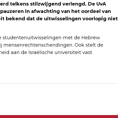
werd telkens stilzwijgend verlengd. De UvA
 pauzeren in afwachting van het oordeel van
t bekend dat de uitwisselingen voorlopig niet
e studentenuitwisselingen met de Hebrew
 bij mensenrechtenschendingen. Ook stelt de
d aan de Israëlische universiteit vast.
Volgend artikel
EU GAAT RUIM 4,7 MILJARD EURO IN
ZUID-AFRIKA INVESTEREN