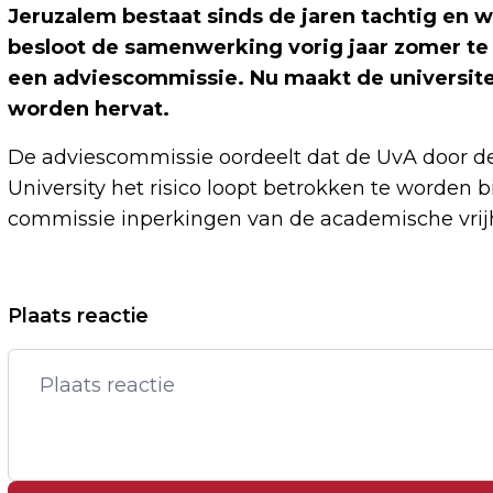
Jeruzalem bestaat sinds de jaren tachtig en 
besloot de samenwerking vorig jaar zomer te
een adviescommissie. Nu maakt de universitei
worden hervat.
De adviescommissie oordeelt dat de UvA door d
University het risico loopt betrokken te worden
commissie inperkingen van de academische vrijhei
Vorig artikel
Plaats reactie
FRANSE HANDELSMINISTER BUIGT NIET
VOOR NIEUW DREIGEMENT TRUMP