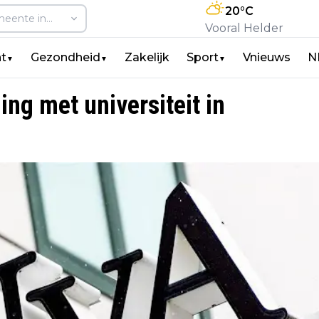
20
°C
Vooral Helder
t
Gezondheid
Zakelijk
Sport
Vnieuws
N
▼
▼
▼
ing met universiteit in