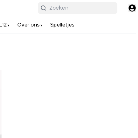
L12
Over ons
Spelletjes
▼
▼