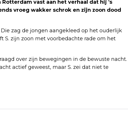
 Rotterdam vast aan het verhaal dat hij 's
htends vroeg wakker schrok en zijn zoon dood
ie. Die zag de jongen aangekleed op het ouderlijk
ft S. zijn zoon met voorbedachte rade om het
vraagd over zijn bewegingen in de bewuste nacht.
acht actief geweest, maar S. zei dat niet te
Volgend artikel
VADER HOUDT VAST AAN ONSCHULD BIJ
DOOD DIEGO