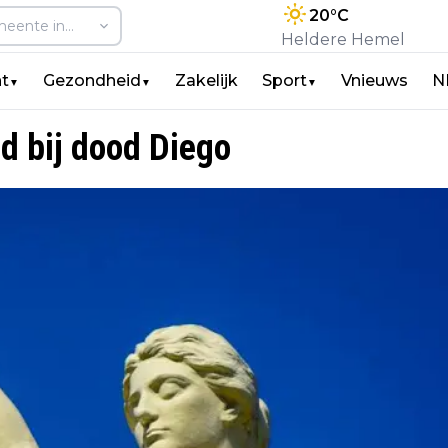
20
°C
Heldere Hemel
t
Gezondheid
Zakelijk
Sport
Vnieuws
N
▼
▼
▼
d bij dood Diego