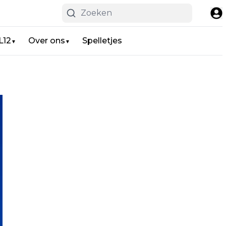
L12
Over ons
Spelletjes
▼
▼