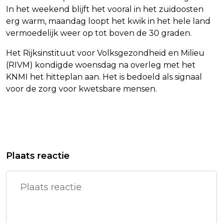
In het weekend blijft het vooral in het zuidoosten
erg warm, maandag loopt het kwik in het hele land
vermoedelijk weer op tot boven de 30 graden.
Het Rijksinstituut voor Volksgezondheid en Milieu
(RIVM) kondigde woensdag na overleg met het
KNMI het hitteplan aan. Het is bedoeld als signaal
voor de zorg voor kwetsbare mensen.
Vorig artikel
Volgend artikel
EUROPARLEMENT STEMT IN MET
PRESIDENT TRUMP NOEMT AKKOORD
Plaats reactie
STRENGE TERUGKEERREGELS
MET IRAN NIET DEFINITIEF
ASIELZOEKERS