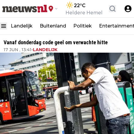
22
°C
Heldere Hemel
Landelijk
Buitenland
Politiek
Entertainmen
Vanaf donderdag code geel om verwachte hitte
17 JUN , 13:41
•
LANDELIJK