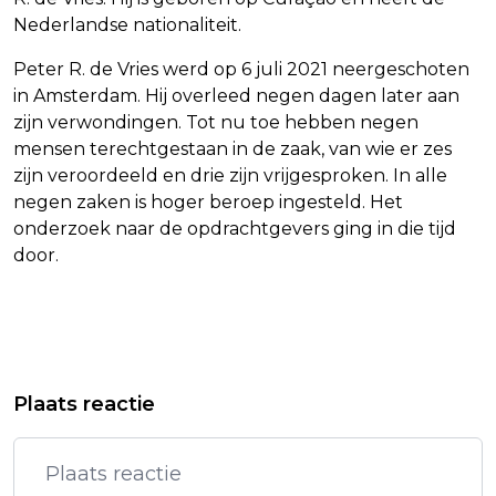
Nederlandse nationaliteit.
Peter R. de Vries werd op 6 juli 2021 neergeschoten
in Amsterdam. Hij overleed negen dagen later aan
zijn verwondingen. Tot nu toe hebben negen
mensen terechtgestaan in de zaak, van wie er zes
zijn veroordeeld en drie zijn vrijgesproken. In alle
negen zaken is hoger beroep ingesteld. Het
onderzoek naar de opdrachtgevers ging in die tijd
door.
Vorig artikel
Volgend artikel
PAASPOP OPENT DEUREN EN GEEFT
VERDACHTE DRIE MAANDEN LANGER
Plaats reactie
STARTSCHOT
VAST IN MOORDZAAK PETER R. DE
BUITENFESTIVALSEIZOEN
VRIES