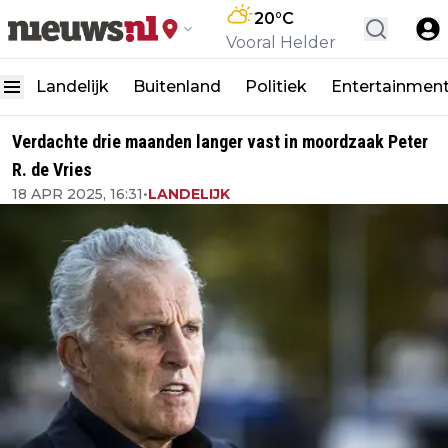
20
°C
Vooral Helder
Landelijk
Buitenland
Politiek
Entertainmen
Verdachte drie maanden langer vast in moordzaak Peter
R. de Vries
18 APR 2025, 16:31
•
LANDELIJK