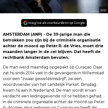
ANP
Voeg toe als voorkeursbron op Google
AMSTERDAM (ANP) - De 39-jarige man die
betrokken zou zijn bij de criminele organisatie
achter de moord op Peter R. de Vries, moet drie
maanden langer in de cel blijven. Dat heeft de
rechtbank Amsterdam bevolen.
De man werd maandag opgepakt op Curaçao. Daar
zat hij sinds 2014 vast in de gevangenis in Willemstad
voor een "zwaar geweldsmisdrijf", zei een
woordvoerder van het Landelijk Parket. Dinsdag
kwam hij aan in Nederland. De man wordt ervan
verdacht een leidinggevende rol te hebben gehad
in de criminele organisatie achter de moord op Peter
R. de Vries. Hij is geboren op Curaçao en heeft de