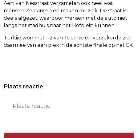
Aert van Nesstraat verzamelen ook heel wat
mensen. Ze dansen en maken muziek. De straat is
deels afgezet, waardoor mensen met de auto niet
langs het stadhuis naar het Hofplein kunnen.
Turkije won met 1-2 van Tsjechië en verzekerde zich
daarmee van een plek in de achtste finale op het EK.
Vorig artikel
Volgend artikel
BUZA ROEPT NEDERLANDERS IN LA
KONING OPENT TENTOONSTELLING
Plaats reactie
PAZ OP BINNEN TE BLIJVEN
MET KUNST VAN DAK PALEIS OP DE
DAM