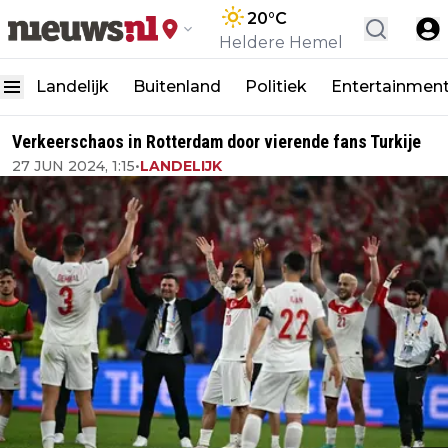
20
°C
Heldere Hemel
Landelijk
Buitenland
Politiek
Entertainmen
Verkeerschaos in Rotterdam door vierende fans Turkije
27 JUN 2024, 1:15
•
LANDELIJK