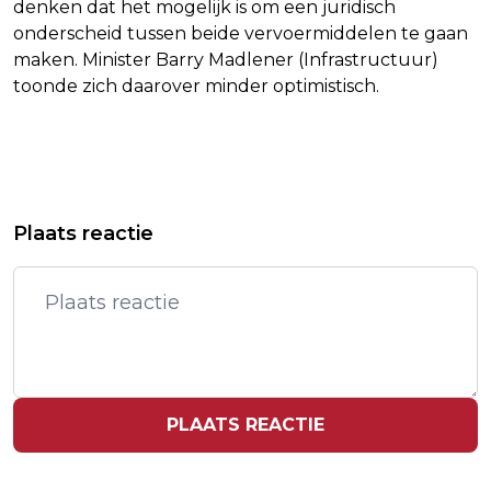
denken dat het mogelijk is om een juridisch
onderscheid tussen beide vervoermiddelen te gaan
maken. Minister Barry Madlener (Infrastructuur)
toonde zich daarover minder optimistisch.
Vorig artikel
Volgend artikel
HAARHUIS REKENT NIET OP SINNER
HANDBIKER VALIZE PAKT NA
Plaats reactie
ALS OPPONENT IN DAVIS CUP FINALS
TIJDRITTITEL OOK OPNIEUW GOUD IN
WEGRIT
PLAATS REACTIE