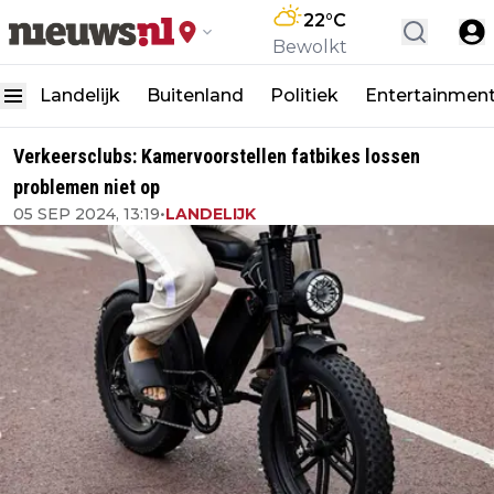
22
°C
Bewolkt
Landelijk
Buitenland
Politiek
Entertainmen
Verkeersclubs: Kamervoorstellen fatbikes lossen
problemen niet op
05 SEP 2024, 13:19
•
LANDELIJK