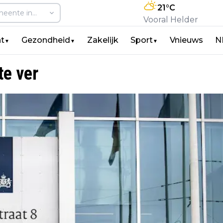
21
°C
Vooral Helder
t
Gezondheid
Zakelijk
Sport
Vnieuws
N
▼
▼
▼
te ver