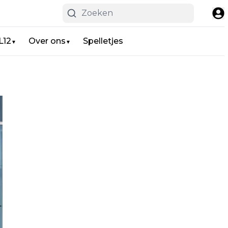
L12
Over ons
Spelletjes
▼
▼