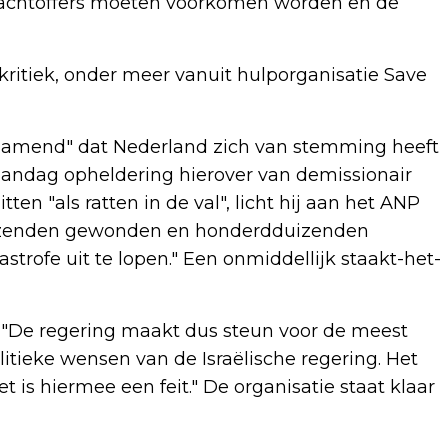
lachtoffers moeten voorkomen worden en de
itiek, onder meer vanuit hulporganisatie Save
hamend" dat Nederland zich van stemming heeft
aandag opheldering hierover van demissionair
en "als ratten in de val", licht hij aan het ANP
duizenden gewonden en honderdduizenden
strofe uit te lopen." Een onmiddellijk staakt-het-
. "De regering maakt dus steun voor de meest
itieke wensen van de Israëlische regering. Het
t is hiermee een feit." De organisatie staat klaar