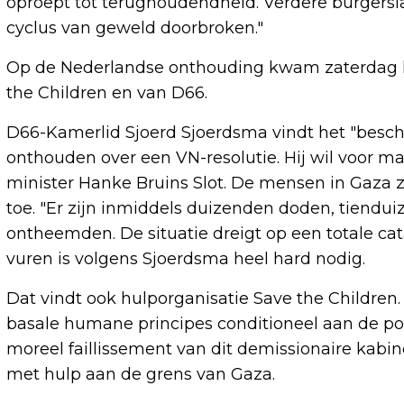
oproept tot terughoudendheid. Verdere burgers
cyclus van geweld doorbroken."
Op de Nederlandse onthouding kwam zaterdag kr
the Children en van D66.
D66-Kamerlid Sjoerd Sjoerdsma vindt het "besc
onthouden over een VN-resolutie. Hij wil voor m
minister Hanke Bruins Slot. De mensen in Gaza zitt
toe. "Er zijn inmiddels duizenden doden, tien
ontheemden. De situatie dreigt op een totale cata
vuren is volgens Sjoerdsma heel hard nodig.
Dat vindt ook hulporganisatie Save the Children
basale humane principes conditioneel aan de pol
moreel faillissement van dit demissionaire kabine
met hulp aan de grens van Gaza.