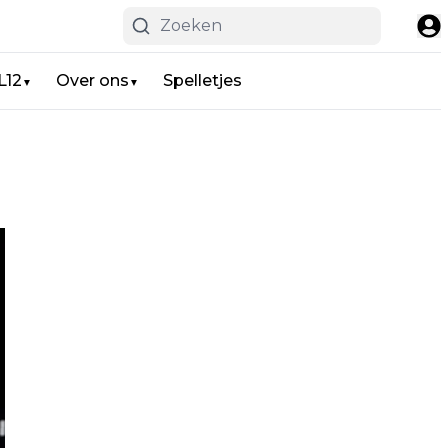
L12
Over ons
Spelletjes
▼
▼