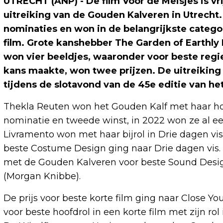
UTRECHT (ANP) - De film Voor de Meisjes is v
uitreiking van de Gouden Kalveren in Utrecht.
nominaties en won in de belangrijkste catego
film. Grote kanshebber The Garden of Earthly 
won vier beeldjes, waaronder voor beste regie
kans maakte, won twee prijzen. De uitreiking
tijdens de slotavond van de 45e editie van het
Thekla Reuten won het Gouden Kalf met haar hoo
nominatie en tweede winst, in 2022 won ze al ee
Livramento won met haar bijrol in Drie dagen vi
beste Costume Design ging naar Drie dagen vis. 
met de Gouden Kalveren voor beste Sound Desig
(Morgan Knibbe).
De prijs voor beste korte film ging naar Close Y
voor beste hoofdrol in een korte film met zijn r