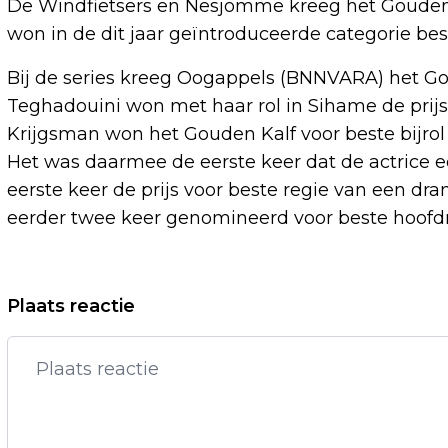
De Windfietsers en Nesjomme kreeg het Gouden K
won in de dit jaar geïntroduceerde categorie be
Bij de series kreeg Oogappels (BNNVARA) het Go
Teghadouini won met haar rol in Sihame de prijs
Krijgsman won het Gouden Kalf voor beste bijrol
Het was daarmee de eerste keer dat de actrice 
eerste keer de prijs voor beste regie van een dr
eerder twee keer genomineerd voor beste hoofdr
Vorig artikel
Plaats reactie
EO-PODCAST DE SPINDOCTORS GAAT
DOOR NA PAUZE WEGENS AANVARING