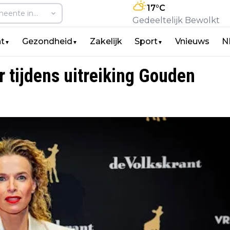
17
°C
Gedeeltelijk Bewolkt
t
Gezondheid
Zakelijk
Sport
Vnieuws
N
▼
▼
▼
r tijdens uitreiking Gouden