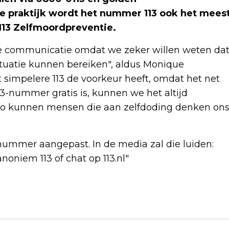
e praktijk wordt het nummer 113 ook het mees
 113 Zelfmoordpreventie.
ze communicatie omdat we zeker willen weten da
ituatie kunnen bereiken", aldus Monique
et simpelere 113 de voorkeur heeft, omdat het net
113-nummer gratis is, kunnen we het altijd
 zo kunnen mensen die aan zelfdoding denken on
ummer aangepast. In de media zal die luiden:
noniem 113 of chat op 113.nl"
Volgend artikel
AEX-INDEX BEËINDIGT BEURSWEEK OP