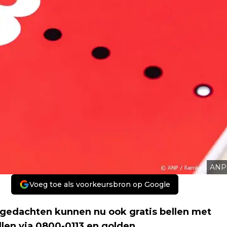
ANP
Voeg toe als voorkeursbron op Google
edachten kunnen nu ook gratis bellen met
llen via 0800-0113 en golden