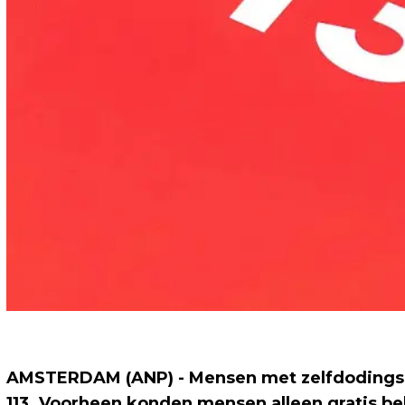
AMSTERDAM (ANP) - Mensen met zelfdodingsg
113. Voorheen konden mensen alleen gratis be