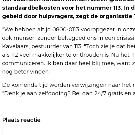
standaardbelkosten voor het nummer 113. In d
gebeld door hulpvragers, zegt de organisatie
"We hebben altijd 0800-0113 vooropgezet in on
ook mensen zonder beltegoed ons in een crisiss
Kavelaars, bestuurder van 113. "Toch zie je dat h
als 112 veel makkelijker te onthouden is. Nu het 
communiceren. Ik ben daar heel blij mee, want
nog beter vinden."
De komende tijd worden verwijzingen naar het n
"Denk je aan zelfdoding? Bel dan 24/7 gratis en a
Vorig artikel
Plaats reactie
GEZIN GERARD EKDOM TROTS OP