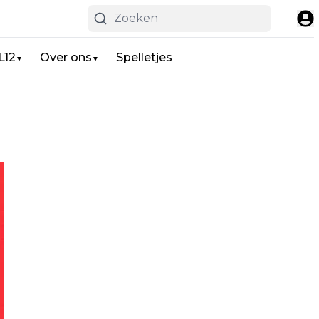
L12
Over ons
Spelletjes
▼
▼