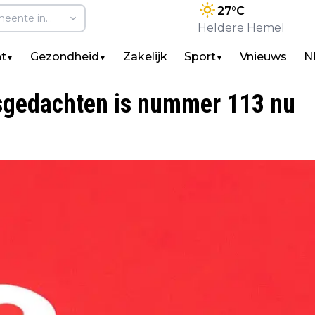
27
°C
Heldere Hemel
t
Gezondheid
Zakelijk
Sport
Vnieuws
N
▼
▼
▼
sgedachten is nummer 113 nu