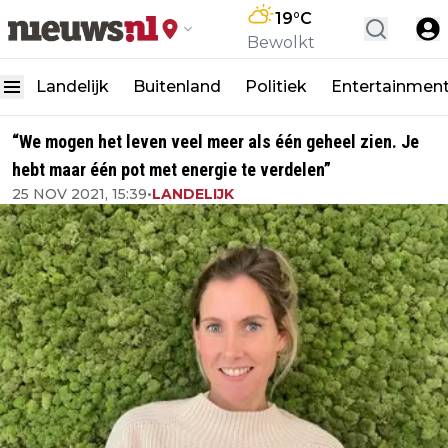
19
°C
Bewolkt
Landelijk
Buitenland
Politiek
Entertainmen
“We mogen het leven veel meer als één geheel zien. Je
hebt maar één pot met energie te verdelen”
25 NOV 2021, 15:39
•
LANDELIJK