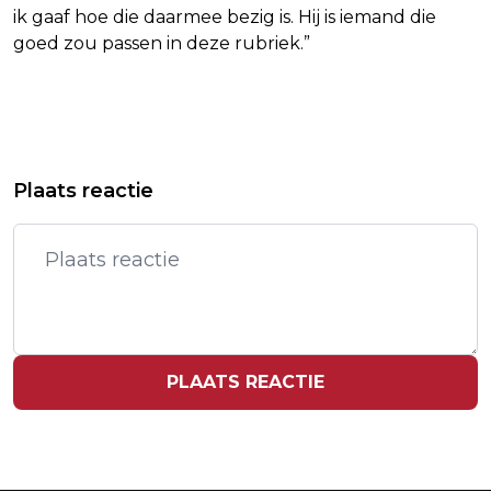
ik gaaf hoe die daarmee bezig is. Hij is iemand die
goed zou passen in deze rubriek.”
Vorig artikel
Volgend artikel
HEM ENERGIE NEEMT KLANTEN VAN
POLITIECHEF: ONGEKENDE EN
Plaats reactie
HET FAILLIETE ALLURE ENERGIE OVER
GERICHTE AANVAL OP MIJN MENSEN
PLAATS REACTIE