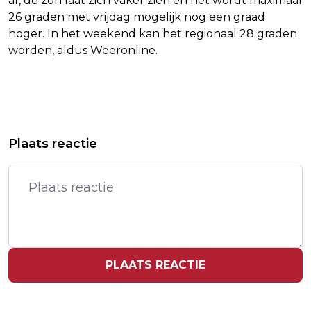
af, de zon laat zich vaker zien en het wordt maximaal
26 graden met vrijdag mogelijk nog een graad
hoger. In het weekend kan het regionaal 28 graden
worden, aldus Weeronline.
Vorig artikel
Volgend artikel
FILMREGISSEUR RUDOLF VAN DEN
NFF: VAN DEN BERG WAS EEN
Plaats reactie
BERG (76) OVERLEDEN
'MEESTER IN VELE GENRES'
PLAATS REACTIE