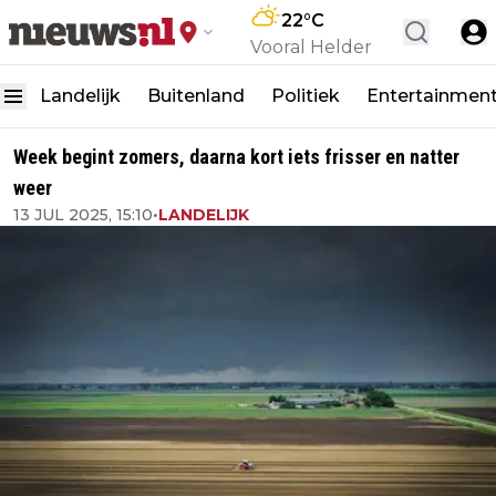
22
°C
Vooral Helder
Landelijk
Buitenland
Politiek
Entertainmen
Week begint zomers, daarna kort iets frisser en natter
weer
13 JUL 2025, 15:10
•
LANDELIJK