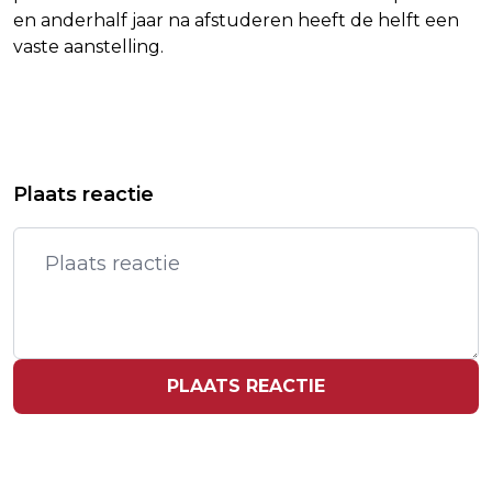
en anderhalf jaar na afstuderen heeft de helft een
vaste aanstelling.
Vorig artikel
Volgend artikel
NAVO-TOPMAN OP BEZOEK IN DEN
STRANDTENT SCHEVENINGEN
Plaats reactie
HAAG
VERWOEST DOOR BRAND
PLAATS REACTIE