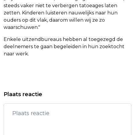
steeds vaker niet te verbergen tatoeages laten
zetten. Kinderen luisteren nauwelijks naar hun
ouders op dit vlak, daarom willen wij ze zo
waarschuwen."
Enkele uitzendbureaus hebben al toegezegd de
deelnemers te gaan begeleiden in hun zoektocht
naar werk.
Vorig artikel
Volgend artikel
UNESCO BESLUIT OVER HOLLANDSE
SEIZOEN VOORBIJ VOOR SKIESTER
Plaats reactie
WATERLINIE
GISIN