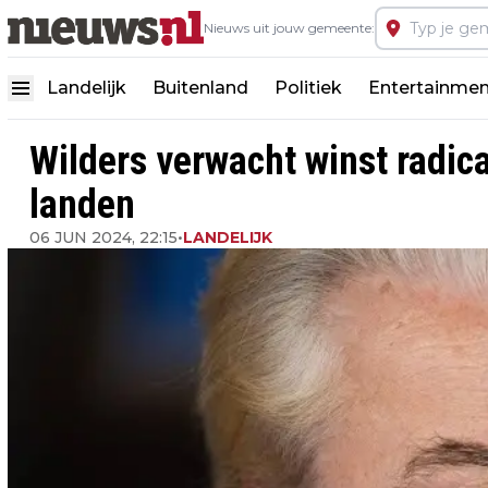
Nieuws uit jouw gemeente:
Landelijk
Buitenland
Politiek
Entertainmen
Wilders verwacht winst radic
landen
06 JUN 2024, 22:15
•
LANDELIJK