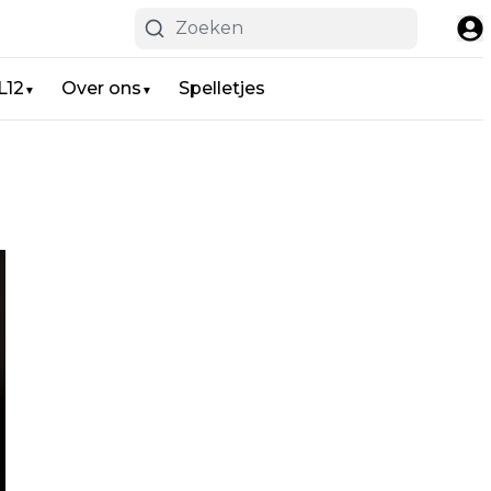
L12
Over ons
Spelletjes
▼
▼