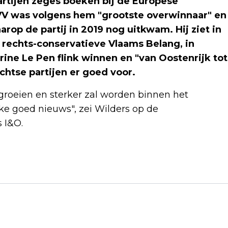
artijen zeges boeken bij de Europese
PVV was volgens hem "grootste overwinnaar" en
aarop de partij in 2019 nog uitkwam. Hij ziet in
 rechts-conservatieve Vlaams Belang, in
ine Le Pen flink winnen en "van Oostenrijk tot
chtse partijen er goed voor.
l groeien en sterker zal worden binnen het
kke goed nieuws", zei Wilders op de
s I&O.
Volgend artikel
GAMESTOP SCHIET OMHOOG OP WALL
STREET NA AANKONDIGING
LIVESTREAM