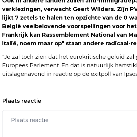
Ook in andere landen zullen anti-immigratiep
verkiezingen, verwacht Geert Wilders. Zijn 
lijkt 7 zetels te halen ten opzichte van de 0 w
België veelbelovende voorspellingen voor het
Frankrijk kan Rassemblement National van Mar
Italië, noem maar op" staan andere radicaal-re
"Je zal toch zien dat het eurokritische geluid za
Europees Parlement. En dat is natuurlijk hartsti
uitslagenavond in reactie op de exitpoll van Ipso
Vorig artikel
Plaats reactie
JETTEN ZIET WINST VOOR 'POSITIEVE
EUROPESE KRACHTEN'