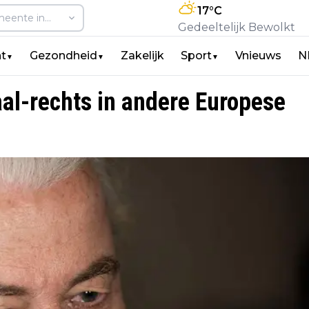
17
°C
Gedeeltelijk Bewolkt
t
Gezondheid
Zakelijk
Sport
Vnieuws
N
▼
▼
▼
aal-rechts in andere Europese