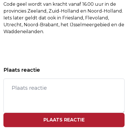
Code geel wordt van kracht vanaf 16.00 uur in de
provincies Zeeland, Zuid-Holland en Noord-Holland.
Iets later geldt dat ook in Friesland, Flevoland,
Utrecht, Noord-Brabant, het IJsselmeergebied en de
Waddeneilanden.
Vorig artikel
Volgend artikel
LE PARISIEN: CÉLINE DION BLIES
TURKSE OPPOSITIELEIDER: GEEN
Plaats reactie
SONGFESTIVALKOMST LAST MINUTE
OVERGAVE NA NIEUWE ACTIE
AF
MAGISTRATEN
PLAATS REACTIE