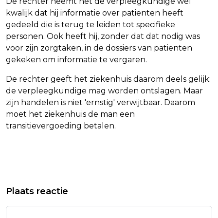
De rechter neemt het de verpleegkundige wél
kwalijk dat hij informatie over patiënten heeft
gedeeld die is terug te leiden tot specifieke
personen. Ook heeft hij, zonder dat dat nodig was
voor zijn zorgtaken, in de dossiers van patiënten
gekeken om informatie te vergaren.
De rechter geeft het ziekenhuis daarom deels gelijk:
de verpleegkundige mag worden ontslagen. Maar
zijn handelen is niet 'ernstig' verwijtbaar. Daarom
moet het ziekenhuis de man een
transitievergoeding betalen.
Vorig artikel
Volgend artikel
WATER IN HET IJSSELMEER STAAT
DRANKENCONCERN PERNOD RICARD
Plaats reactie
HOOG, RAMSPOLKERING MOGELIJK
BOEKT RECORDOMZET
DICHT