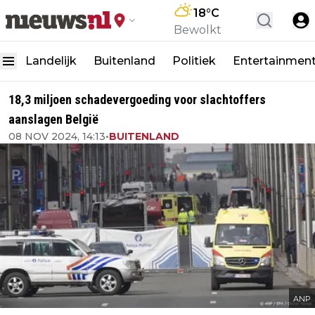
18
°C
Bewolkt
Landelijk
Buitenland
Politiek
Entertainmen
18,3 miljoen schadevergoeding voor slachtoffers
aanslagen België
08 NOV 2024, 14:13
•
BUITENLAND
ANP