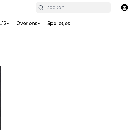
L12
Over ons
Spelletjes
▼
▼