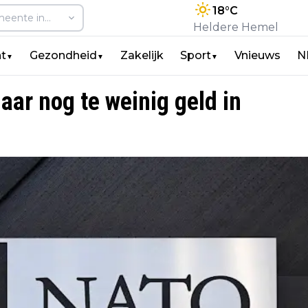
18
°C
Heldere Hemel
t
Gezondheid
Zakelijk
Sport
Vnieuws
N
▼
▼
▼
aar nog te weinig geld in