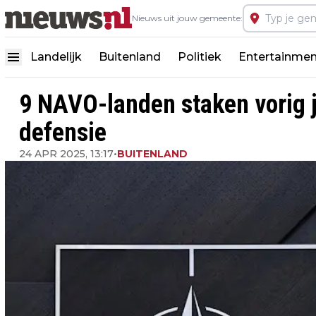
Nieuws uit jouw gemeente:
Landelijk
Buitenland
Politiek
Entertainmen
9 NAVO-landen staken vorig j
defensie
24 APR 2025, 13:17
•
BUITENLAND