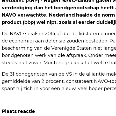
BRUSSEL (ANP) - Negen NAVO-landen gaven vori
verdediging dan het bondgenootschap heeft a
NAVO verwachtte. Nederland haalde de norm v
product (bbp) wel nipt, zoals al eerder duidel
De NAVO sprak in 2014 af dat de lidstaten binne
de economie) aan defensie zouden besteden. Pas
bescherming van de Verenigde Staten niet lange
bondgenoten werk van die afspraak. Onder meer
steeds niet zover. Montenegro leek het wel te hal
De 31 bondgenoten van de VS in de alliantie m
gemiddelde van 2 procent, constateert NAVO-top
spant hij zich in voor een nieuw, veel hoger perc
Vorig artikel
Plaats reactie