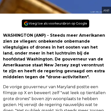
ANP
Voeg toe als voorkeursbron op Google
WASHINGTON (ANP) - Steeds meer Amerikanen
zien ze vliegen: onbekende onbemande
vliegtuigjes of drones in het oosten van het
land, onder meer in het luchtruim bij de
hoofdstad Washington. De gouverneur van de
Amerikaanse staat New Jersey zegt verontrust
te zijn en heeft de regering gevraagd om extra
middelen tegen de "drone-activiteiten".
De vorige gouverneur van Maryland postte een
filmpje op X en beweert zelf "wat leek op tientallen
grote drones" boven zijn woonplaats te hebben
gezien. Hij verwijt de regering nauwelijks wat te
doen. "Het publiek maakt zich steeds meer zorgen