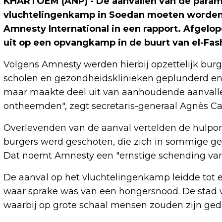
KHARTOEM (ANP) - De aanvallen van de paramil
vluchtelingenkamp in Soedan moeten worden
Amnesty International in een rapport. Afgelop
uit op een opvangkamp in de buurt van el-Fas
Volgens Amnesty werden hierbij opzettelijk bur
scholen en gezondheidsklinieken geplunderd en v
maar maakte deel uit van aanhoudende aanvall
ontheemden", zegt secretaris-generaal Agnès Ca
Overlevenden van de aanval vertelden de hulporga
burgers werd geschoten, die zich in sommige ge
Dat noemt Amnesty een "ernstige schending van 
De aanval op het vluchtelingenkamp leidde tot e
waar sprake was van een hongersnood. De stad 
waarbij op grote schaal mensen zouden zijn ged