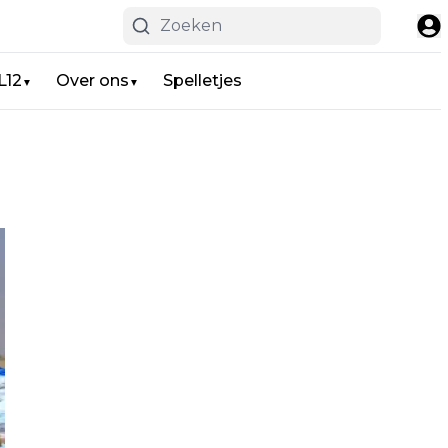
L12
Over ons
Spelletjes
▼
▼