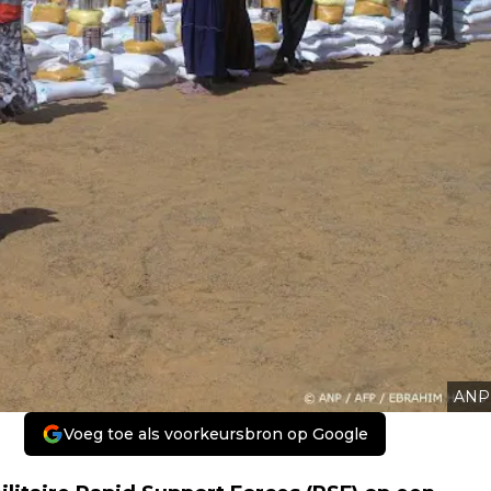
ANP
Voeg toe als voorkeursbron op Google