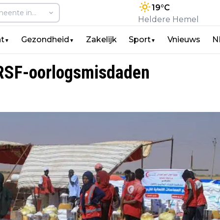
19
°C
Heldere Hemel
t
Gezondheid
Zakelijk
Sport
Vnieuws
N
▼
▼
▼
 RSF-oorlogsmisdaden