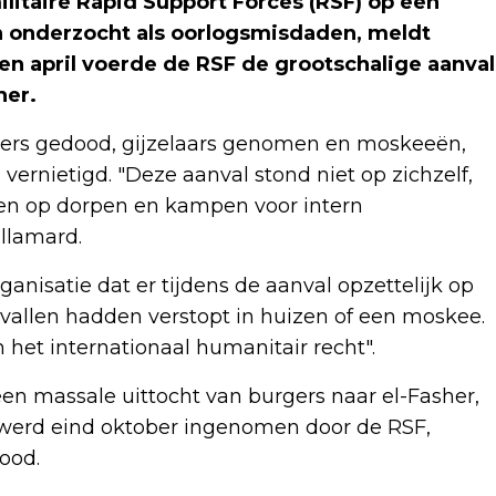
itaire Rapid Support Forces (RSF) op een
 onderzocht als oorlogsmisdaden, meldt
en april voerde de RSF de grootschalige aanval
her.
gers gedood, gijzelaars genomen en moskeeën,
ernietigd. "Deze aanval stond niet op zichzelf,
en op dorpen en kampen voor intern
llamard.
nisatie dat er tijdens de aanval opzettelijk op
vallen hadden verstopt in huizen of een moskee.
het internationaal humanitair recht".
en massale uittocht van burgers naar el-Fasher,
werd eind oktober ingenomen door de RSF,
ood.