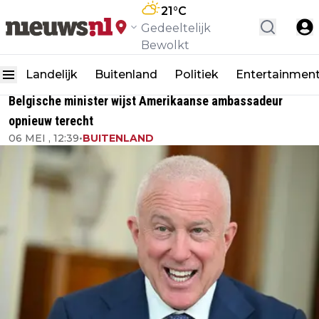
21
°C
Gedeeltelijk
Bewolkt
Landelijk
Buitenland
Politiek
Entertainmen
Belgische minister wijst Amerikaanse ambassadeur
opnieuw terecht
06 MEI , 12:39
•
BUITENLAND