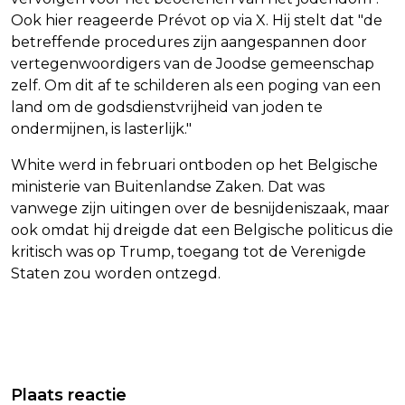
Ook hier reageerde Prévot op via X. Hij stelt dat "de
betreffende procedures zijn aangespannen door
vertegenwoordigers van de Joodse gemeenschap
zelf. Om dit af te schilderen als een poging van een
land om de godsdienstvrijheid van joden te
ondermijnen, is lasterlijk."
White werd in februari ontboden op het Belgische
ministerie van Buitenlandse Zaken. Dat was
vanwege zijn uitingen over de besnijdeniszaak, maar
ook omdat hij dreigde dat een Belgische politicus die
kritisch was op Trump, toegang tot de Verenigde
Staten zou worden ontzegd.
Vorig artikel
Volgend artikel
FLEMMING EN HANNAH MAE
GEEN ENKELBAND VOOR HØIBY,
Plaats reactie
TOEGEVOEGD AAN LINE-UP