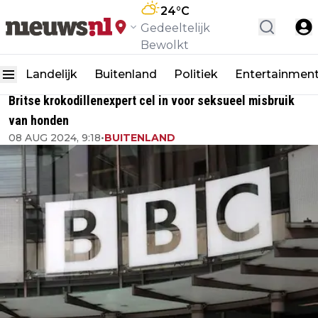
24
°C
Gedeeltelijk
Bewolkt
Landelijk
Buitenland
Politiek
Entertainmen
Britse krokodillenexpert cel in voor seksueel misbruik
van honden
08 AUG 2024, 9:18
•
BUITENLAND