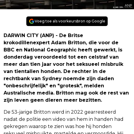
ANP
Voeg toe als voorkeursbron op Google
DARWIN CITY (ANP) - De Britse
krokodillenexpert Adam Britton, die voor de
BBC en National Geographic heeft gewerkt, is
donderdag veroordeeld tot een celstraf van
meer dan tien jaar voor het seksueel misbruik
van tientallen honden. De rechter in de
rechtbank van Sydney noemde zijn daden
"onbeschrijfelijk" en "grotesk", melden
Australische media. Britton mag ook de rest van
zijn leven geen dieren meer bezitten.
De 53-jarige Britton werd in 2022 gearresteerd
nadat de politie een video van hem in handen had
gekregen waarop te zien was hoe hij honden
seksueel misbruikte, martelde en vermoordde. Hij