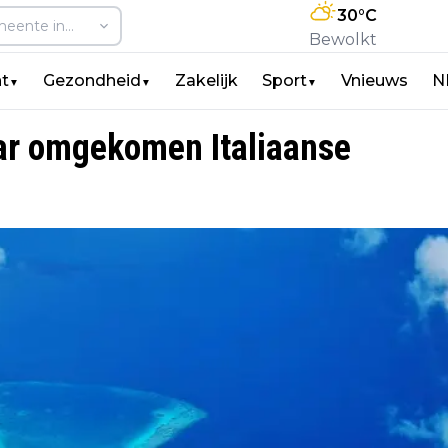
30
°C
Bewolkt
t
Gezondheid
Zakelijk
Sport
Vnieuws
N
▼
▼
▼
naar omgekomen Italiaanse