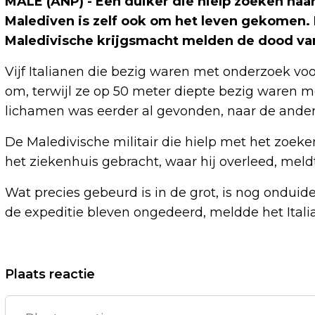
MALÉ (ANP) - Een duiker die hielp zoeken naa
Malediven is zelf ook om het leven gekomen
Maledivische krijgsmacht melden de dood v
Vijf Italianen die bezig waren met onderzoek v
om, terwijl ze op 50 meter diepte bezig waren m
lichamen was eerder al gevonden, naar de ande
De Maledivische militair die hielp met het zoeke
het ziekenhuis gebracht, waar hij overleed, me
Wat precies gebeurd is in de grot, is nog onduid
de expeditie bleven ongedeerd, meldde het Itali
Vorig artikel
Plaats reactie
JIM BAKKUM EN THOMAS BERGE