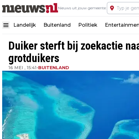
Nieuws uit jouw gemeente:
Landelijk
Buitenland
Politiek
Entertainmen
Duiker sterft bij zoekactie 
grotduikers
16 MEI , 15:41
•
BUITENLAND