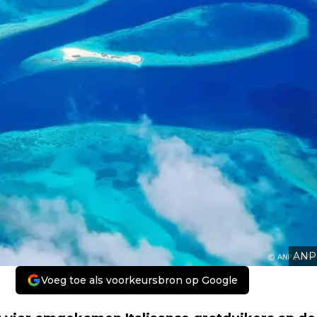
ANP
Voeg toe als voorkeursbron op Google