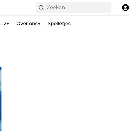
L12
Over ons
Spelletjes
▼
▼