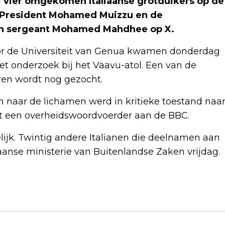
r vier omgekomen Italiaanse grotduikers op de
. President Mohamed Muizzu en de
an sergeant Mohamed Mahdhee op X.
oor de Universiteit van Genua kwamen donderdag
et onderzoek bij het Vaavu-atol. Een van de
ren wordt nog gezocht.
n naar de lichamen werd in kritieke toestand naa
ldt een overheidswoordvoerder aan de BBC.
elijk. Twintig andere Italianen die deelnamen aan
aanse ministerie van Buitenlandse Zaken vrijdag.
Volgend artikel
HONDERDEN BIJ PROTESTMARS TEGEN